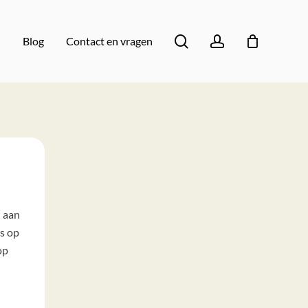
en
Close
search
account
Blog
Contact en vragen
Cart
n aan
s op
op