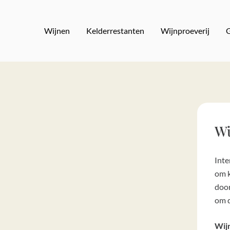
Skip
to
Wijnen
Kelderrestanten
Wijnproeverij
main
content
Wi
Inte
om k
door
om d
Wijn