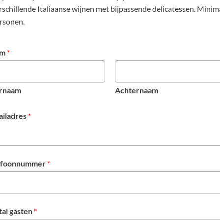
rschillende Italiaanse wijnen met bijpassende delicatessen. Minim
rsonen.
am
*
rnaam
Achternaam
ailadres
*
efoonnummer
*
tal gasten
*