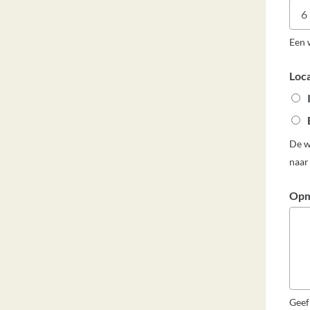
Een 
Loc
De w
naar
Opm
Geef