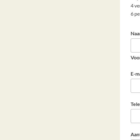
4 ve
6 pe
Na
Voo
E-m
Tel
Aan