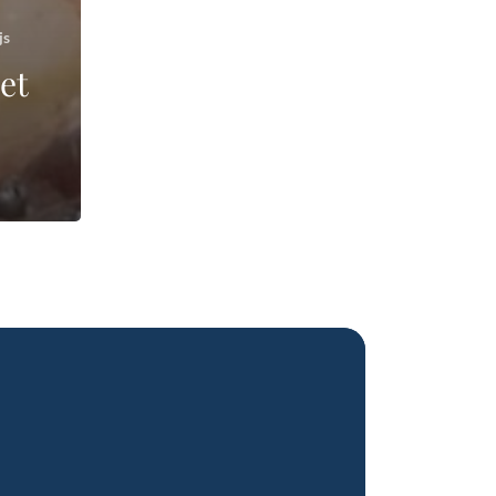
js
et