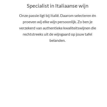
Specialist in Italiaanse wijn
Onze passie ligt bij Italië. Daarom selecteren én
proeven wij elke wijn persoonlijk. Zo ben je
verzekerd van authentieke kwaliteitswijnen die
rechtstreeks uit de wijngaard op jouw tafel
belanden.
Italiaanse
Wijnshop
Koopmansstraat 1F401
2288 BC, Rijswijk Zuid-Holland
Bezoek of afhalen is op afspraak