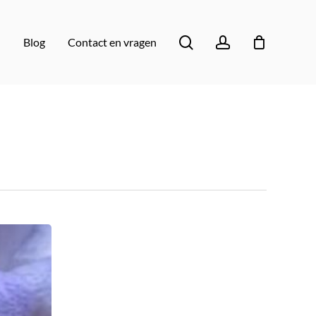
en
Close
search
account
Blog
Contact en vragen
Cart