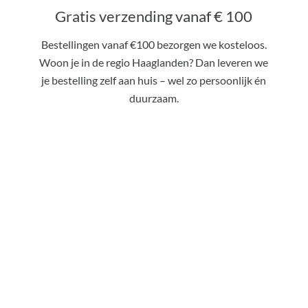
Gratis verzending vanaf € 100
Bestellingen vanaf €100 bezorgen we kosteloos.
Subtotaal:
Woon je in de regio Haaglanden? Dan leveren we
je bestelling zelf aan huis – wel zo persoonlijk én
duurzaam.
Bekijk
Wijnregio's
Wijn uit Toscane
Wijn uit Piemonte