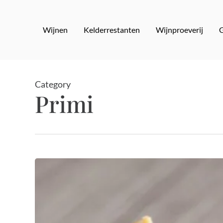
Skip
to
Wijnen
Kelderrestanten
Wijnproeverij
main
content
Category
Primi
Risotto
alla
Milanese