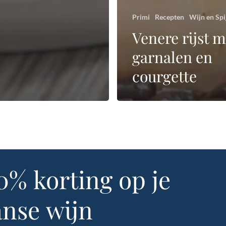
Primi
Recepten
Wijn en Spi
Venere rijst m
garnalen en
courgette
0%
korting
op
je
anse
wijn