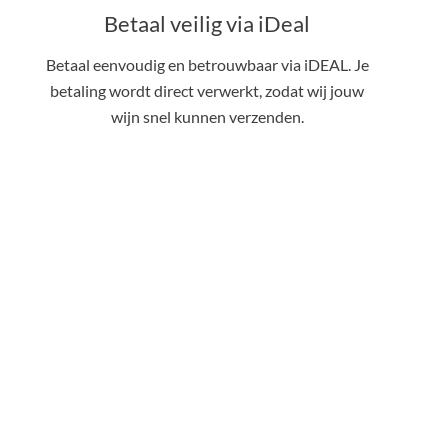
Betaal veilig via iDeal
Betaal eenvoudig en betrouwbaar via iDEAL. Je
€
0,00
betaling wordt direct verwerkt, zodat wij jouw
wijn snel kunnen verzenden.
 winkelwagen
Afrekenen
< 18 jaar, deze website is niet voor jou bestemd
< 18 jaar verkopen wij geen alcohol
< 25 jaar, laat je legitimatie zien