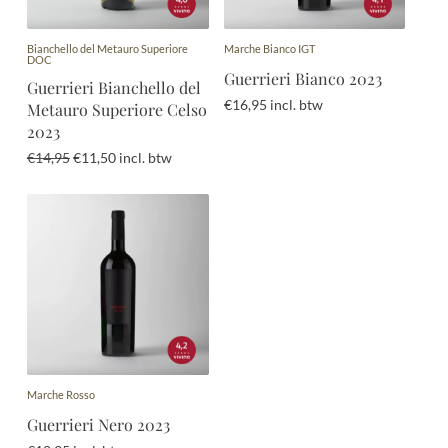
Bianchello del Metauro Superiore
Marche Bianco IGT
DOC
Guerrieri Bianco 2023
Guerrieri Bianchello del
€
16,95
incl. btw
Metauro Superiore Celso
2023
Oorspronkelijke
Huidige
€
14,95
€
11,50
incl. btw
prijs
prijs
was:
is:
€14,95.
€11,50.
Marche Rosso
Guerrieri Nero 2023