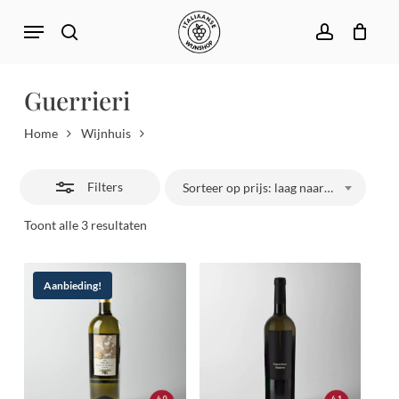
Skip
Menu
to
search
account
Close
Close
Winkelwagen
Cart
main
Filters
content
Guerrieri
Home
Wijnhuis
Filters
Sorteer op prijs: laag naar hoog
Gesorteerd
Toont alle 3 resultaten
op
prijs:
laag
naar
Aanbieding!
hoog