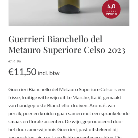
Guerrieri Bianchello del
Metauro Superiore Celso 2023
€
14,95
Oorspronkelijke
Huidige
€
11,50
incl. btw
prijs
prijs
was:
is:
Guerrieri Bianchello del Metauro Superiore Celso is een
€14,95.
€11,50.
frisse, fruitige witte wijn uit Le Marche, Italië, gemaakt
van handgeplukte Bianchello-druiven. Aroma’s van
perzik, peer en kruiden gaan samen met een sprankelende
smaak en florale accenten. De wijn, geproduceerd door
het duurzame wijnhuis Guerrieri, past uitstekend bij
zeevruchten, vis, pasta en lichte groentegerechten. De