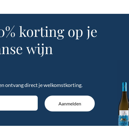
Geen p
0%
korting
op
je
anse
wijn
en ontvang direct je welkomstkorting.
Aanmelden