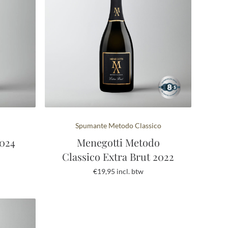
naar
hoog
Spumante Metodo Classico
2024
Menegotti Metodo
Classico Extra Brut 2022
€
19,95
incl. btw