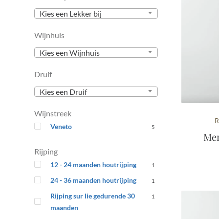
Kies een Lekker bij
Wijnhuis
Kies een Wijnhuis
Druif
Kies een Druif
Wijnstreek
R
Veneto
5
Men
Rijping
12 - 24 maanden houtrijping
1
24 - 36 maanden houtrijping
1
Rijping sur lie gedurende 30
1
maanden