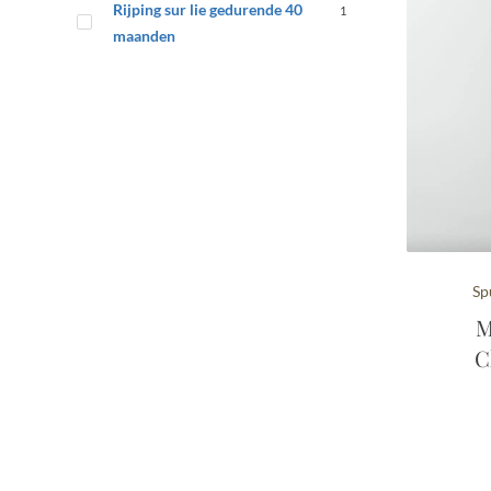
Rijping sur lie gedurende 40
1
maanden
Sp
M
C