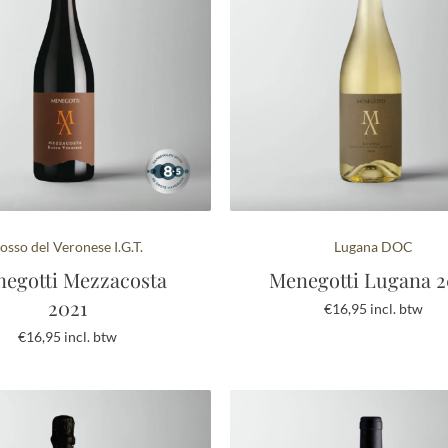
osso del Veronese I.G.T.
Lugana DOC
egotti Mezzacosta
Menegotti Lugana 
2021
€
16,95
incl. btw
€
16,95
incl. btw