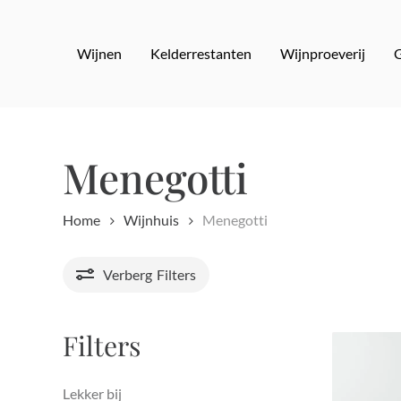
Skip
to
Wijnen
Kelderrestanten
Wijnproeverij
main
content
Menegotti
Home
Wijnhuis
Menegotti
Verberg
Filters
Filters
Lekker bij