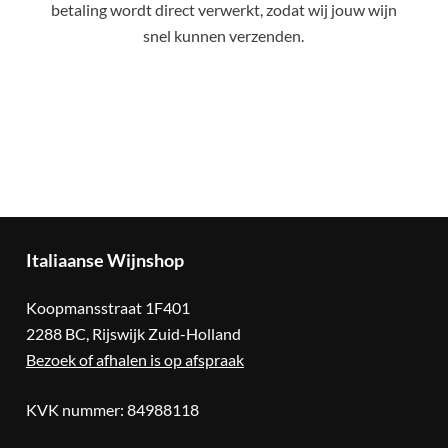
betaling wordt direct verwerkt, zodat wij jouw wijn
snel kunnen verzenden.
Italiaanse
Wijnshop
Koopmansstraat 1F401
2288 BC, Rijswijk Zuid-Holland
Bezoek of afhalen is op afspraak
KVK nummer: 84988118