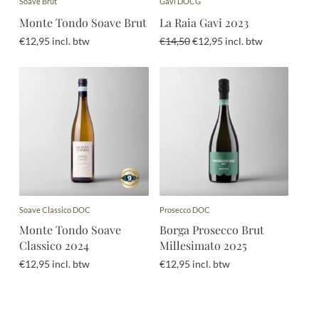
Soave Brut
Gavi DOCG
Monte Tondo Soave Brut
La Raia Gavi 2023
Oorspronkelijke
Huidige
€
12,95
incl. btw
€
14,50
€
12,95
incl. btw
prijs
prijs
was:
is:
€14,50.
€12,95.
Soave Classico DOC
Prosecco DOC
Monte Tondo Soave
Borga Prosecco Brut
Classico 2024
Millesimato 2025
€
12,95
incl. btw
€
12,95
incl. btw