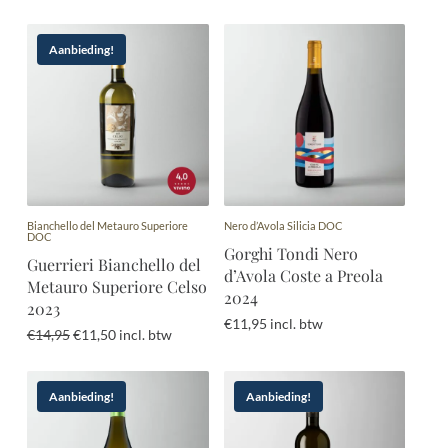
prijs
prijs
prijs
prijs
was:
is:
was:
is:
€12,95.
€10,95.
€12,95.
€10,95.
Aanbieding!
Bianchello del Metauro Superiore
Nero d’Avola Silicia DOC
DOC
Gorghi Tondi Nero
Guerrieri Bianchello del
d’Avola Coste a Preola
Metauro Superiore Celso
2024
2023
€
11,95
incl. btw
Oorspronkelijke
Huidige
€
14,95
€
11,50
incl. btw
prijs
prijs
was:
is:
€14,95.
€11,50.
Aanbieding!
Aanbieding!