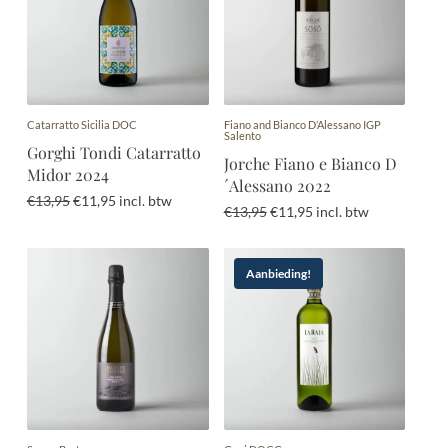
Catarratto Sicilia DOC
Fiano and Bianco D’Alessano IGP
Salento
Gorghi Tondi Catarratto
Jorche Fiano e Bianco D
Midor 2024
´Alessano 2022
Oorspronkelijke
Huidige
€
13,95
€
11,95
incl. btw
Oorspronkelijke
Huidige
€
13,95
€
11,95
incl. btw
prijs
prijs
prijs
prijs
was:
is:
was:
is:
€13,95.
€11,95.
€13,95.
€11,95.
Aanbieding!