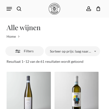
Skip
Menu
to
search
account
Close
Close
Winkelwagen
Cart
main
Filters
content
Alle wijnen
Home
Filters
Sorteer op prijs: laag naar hoog
Gesorteerd
Resultaat 1–12 van de 61 resultaten wordt getoond
op
prijs:
laag
naar
hoog