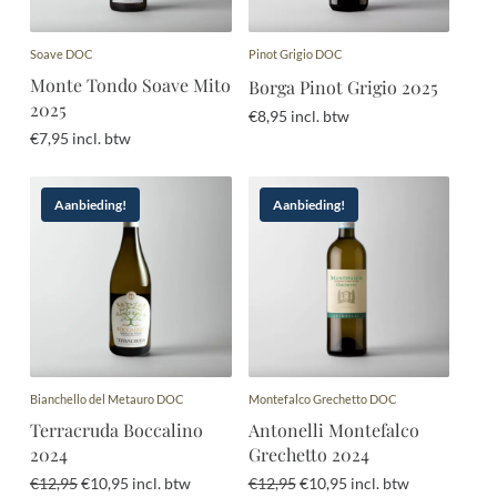
Soave DOC
Pinot Grigio DOC
Monte Tondo Soave Mito
Borga Pinot Grigio 2025
2025
€
8,95
incl. btw
€
7,95
incl. btw
Aanbieding!
Aanbieding!
Bianchello del Metauro DOC
Montefalco Grechetto DOC
Terracruda Boccalino
Antonelli Montefalco
2024
Grechetto 2024
Oorspronkelijke
Huidige
Oorspronkelijke
Huidige
€
12,95
€
10,95
incl. btw
€
12,95
€
10,95
incl. btw