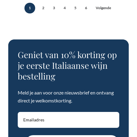
1
2
3
4
5
6
Volgende
Geen producten in de winkelwagen.
Geniet van 10% korting op
je eerste Italiaanse wijn
Bekijk alle wijnen
bestelling
Meld je aan voor onze nieuwsbrief en ontvang
direct je welkomstkorting.