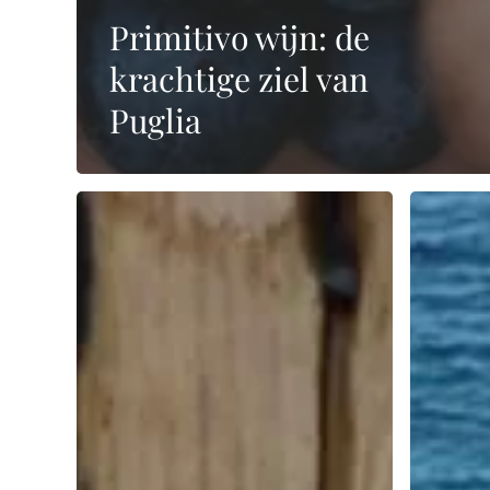
Primitivo wijn: de
krachtige ziel van
Puglia
Wat
Hoe
is
beïnvloed
het
de
verschil
zee
tussen
een
nieuwe
wijngebied
en
gebruikte
houten
vaten?