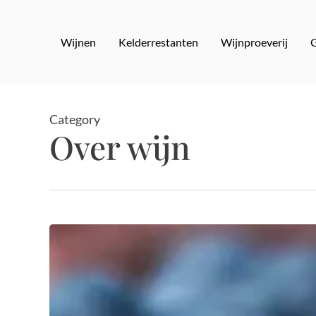
Skip
to
Wijnen
Kelderrestanten
Wijnproeverij
main
content
Category
Over wijn
Primitivo
wijn:
de
krachtige
ziel