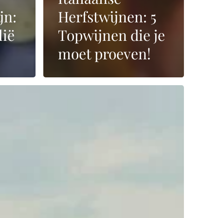
jn:
Herfstwijnen: 5
lië
Topwijnen die je
moet proeven!