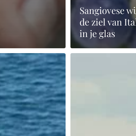
Sangiovese wi
de ziel van Ita
in je glas
Mogen
wijngaarden
geïrrigeerd
worden?
?